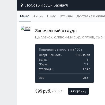
Любовь и суши Барнаул
Меню
Акции
О нас
Отзывы
Доставка и опла
Запеченный с гауда
Цыпленок, сливочный сыр, огурец, сыр Г
Пищевая ценность на 100 г
Энерг. ценность
113.7 ккал
Белки
6 г
Жиры
2.3 г
Углеводы
17.4 г
Вес
255 г
395 руб.
255 г
в корзину