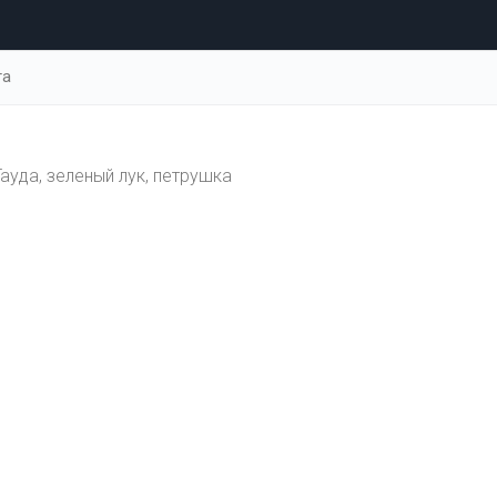
та
ауда, зеленый лук, петрушка