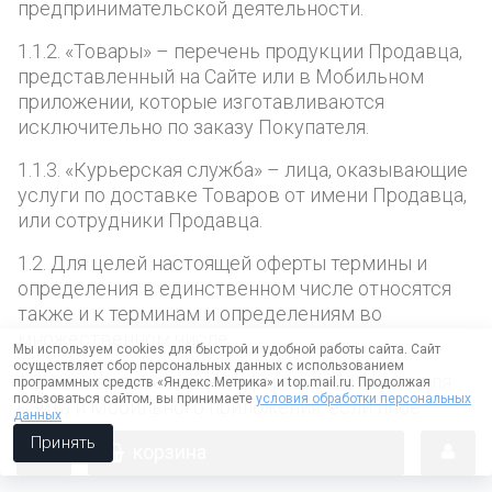
предпринимательской деятельности.
1.1.2. «Товары» – перечень продукции Продавца,
представленный на Сайте или в Мобильном
приложении, которые изготавливаются
исключительно по заказу Покупателя.
1.1.3. «Курьерская служба» – лица, оказывающие
услуги по доставке Товаров от имени Продавца,
или сотрудники Продавца.
1.2. Для целей настоящей оферты термины и
определения в единственном числе относятся
также и к терминам и определениям во
множественном числе.
Мы используем cookies для быстрой и удобной работы сайта. Сайт
осуществляет сбор персональных данных с использованием
1.3. Условия настоящей оферты действуют для
программных средств «Яндекс.Метрика» и top.mail.ru. Продолжая
пользоваться сайтом, вы принимаете
условия обработки персональных
Сайта и Мобильного приложения, если иное
данных
прямо не предусмотрено настоящей офертой.
Принять
корзина
2. Общие положения