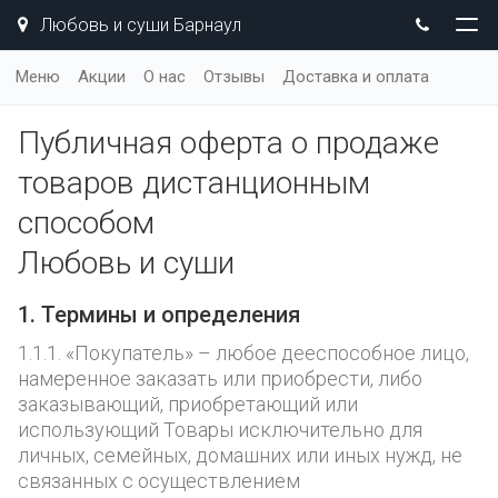
Любовь и суши Барнаул
Меню
Акции
О нас
Отзывы
Доставка и оплата
Публичная оферта о продаже
товаров дистанционным
способом
Любовь и суши
1. Термины и определения
1.1.1. «Покупатель» – любое дееспособное лицо,
намеренное заказать или приобрести, либо
заказывающий, приобретающий или
использующий Товары исключительно для
личных, семейных, домашних или иных нужд, не
связанных с осуществлением