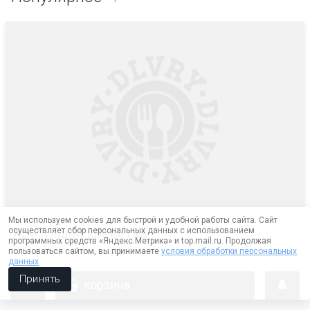
Мы используем cookies для быстрой и удобной работы сайта. Сайт
Хрустящая креветка
осуществляет сбор персональных данных с использованием
315 г
программных средств «Яндекс.Метрика» и top.mail.ru. Продолжая
Этот ролл - лауреат конкурса Лучший Алтайский товар, а
пользоваться сайтом, вы принимаете
условия обработки персональных
данных
также вошел в число 100 лучших товаров России!
Принять
корзина
Это наше фирменное сочетание, обязательно
рекомендуем попробовать! Наши клиенты заказали его