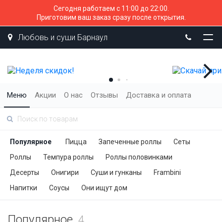
Сегодня работаем с 11:00 до 22:00.
Приготовим ваш заказ сразу после открытия.
Любовь и суши Барнаул
Меню
Акции
О нас
Отзывы
Доставка и оплата
Популярное
Пицца
Запеченные роллы
Сеты
Роллы
Темпура роллы
Роллы половинками
Десерты
Онигири
Суши и гунканы
Frambini
Напитки
Соусы
Они ищут дом
Популярное
4