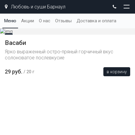
Любовь и суши Барнаул
Меню
Акции
О нас
Отзывы
Доставка и оплата
Васаби
Ярко выраженный остро-пряный горчичный вкус
солоноватое послевкусие
29 руб.
20 г
в корзину