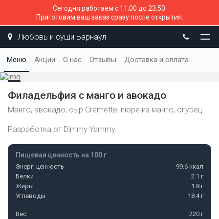
Сегодня работаем с 11:00 до 23:50.
Приготовим ваш заказ сразу после открытия.
Любовь и суши Барнаул
Меню
Акции
О нас
Отзывы
Доставка и оплата
Филадельфия с манго и авокадо
Манго, авокадо, сыр Cremette, пюре из манго, огурец
Разработка от Dimmy Yammy
Пищевая ценность на 100 г
Энерг. ценность
99.6 ккал
Белки
2.1 г
Жиры
1.8 г
Углеводы
18.4 г
Вес
220 г