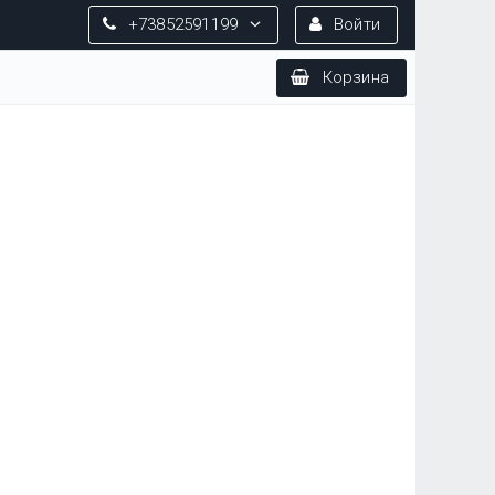
+73852591199
Войти
Корзина