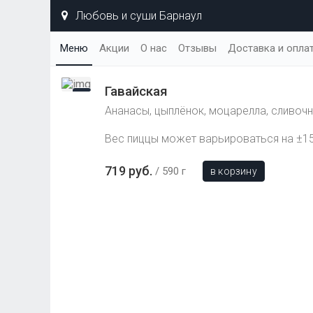
Любовь и суши Барнаул
Меню
Акции
О нас
Отзывы
Доставка и опла
Гавайская
Ананасы, цыплёнок, моцарелла, сливоч
Вес пиццы может варьироваться на ±15
719 руб.
590 г
в корзину